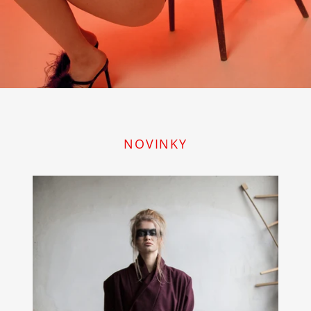
NOVINKY
zavinovací
vlněný
kabát
ŠÁRKA