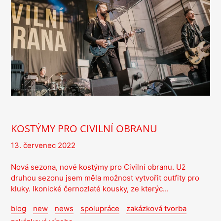
KOSTÝMY PRO CIVILNÍ OBRANU
13. červenec 2022
Nová sezona, nové kostýmy pro Civilní obranu. Už
druhou sezonu jsem měla možnost vytvořit outfity pro
kluky. Ikonické černozlaté kousky, ze kterýc...
blog
new
news
spolupráce
zakázková tvorba