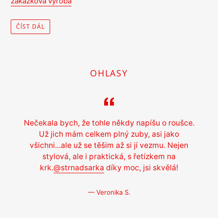
zakázková výroba
ČÍST DÁL
OHLASY
Nečekala bych, že tohle někdy napíšu o roušce.
Už jich mám celkem plný zuby, asi jako
všichni...ale už se těšim až si jí vezmu. Nejen
stylová, ale i praktická, s řetízkem na
krk.
@strnadsarka
díky moc, jsi skvělá!
Veronika S.