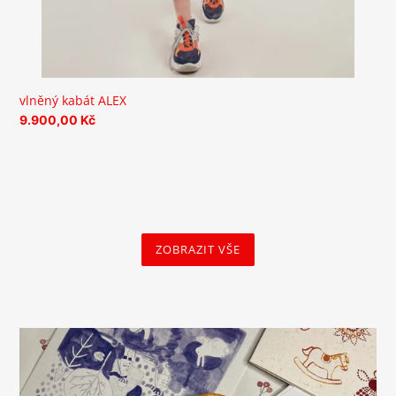
vlněný kabát ALEX
Běžná
9.900,00 Kč
cena
ZOBRAZIT VŠE