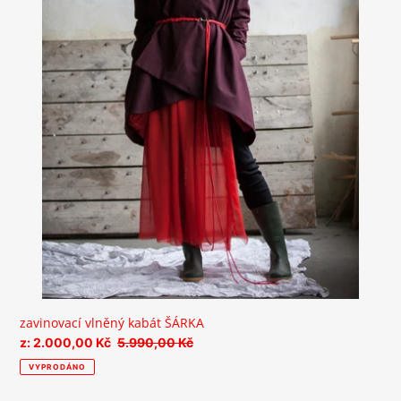
zavinovací vlněný kabát ŠÁRKA
Prodejní
z: 2.000,00 Kč
Běžná
5.990,00 Kč
cena
cena
VYPRODÁNO