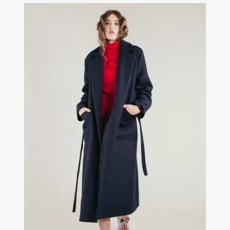
vlněný
kabát
ALEX