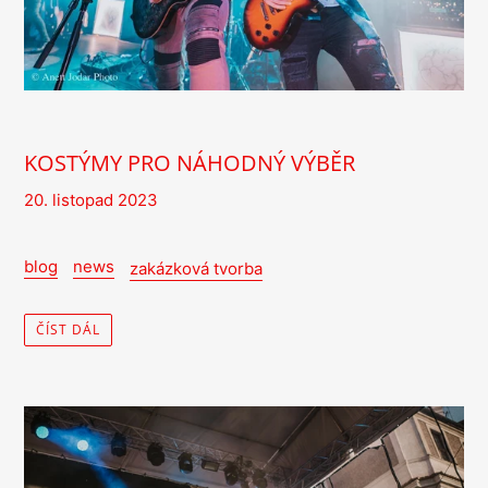
KOSTÝMY PRO NÁHODNÝ VÝBĚR
20. listopad 2023
blog
news
zakázková tvorba
ČÍST DÁL